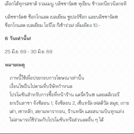
เลือกได้ทุกรสชาติ รวมเมนู บลิซซาร์ด® ทุเรียน ข้าวเหนียวนิลกะทิ
บลิซซาร์ด® ช็อกโกแลต เบลเยียม ซูเปอร์ช็อก และบลิซซาร์ด®
ช็อกโกแลต เบลเยียม โอรีโอ ก็เข้าร่วม! เพิ่มเพียง 10.-
6 วันเท่านั้น!
25 มิ.ย. 69 - 30 มิ.ย. 69
หมายเหตุ
ภาพนี้ใช้เพื่อประกอบการโฆษณาเท่านั้น
เงื่อนไขเป็นไปตามที่บริษัทกำหนด
โปรโมชันสำหรับการซื้อที่หน้าร้าน แดรี่ควีน® และเดลิเวอรี
ยกเว้นสาขา จังซีลอน 1, จังซีลอน 2, เซ็นทรัล เฟสติวัล สมุย, เกาะ
เต่า, เขาหลัก, สยามพารากอน, ร้านทรัค และสนามบินทุกแห่ง
ไม่สามารถใช้ร่วมกับโปรโมชันหรือส่วนลดอื่น ๆ ได้