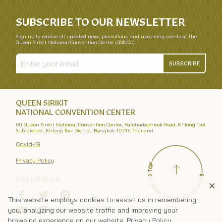
SUBSCRIBE TO OUR NEWSLETTER
Sign up to receive all updated news, promotions, and upcoming events at the
Queen Sirikit National Convention Center (QSNCC).
SUBSCRIBE
QUEEN SIRIKIT
NATIONAL CONVENTION CENTER
60 Queen Sirikit National Convention Center, Ratchadaphisek Road, Khlong Toei
Sub-district, Khlong Toei District, Bangkok 10110, Thailand
Covid-19
Privacy Policy
FOLLOW US
This website employs cookies to assist us in remembering
you, analyzing our website traffic and improving your
browsing experience on our website.
Privacy Policy