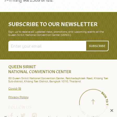
7–11 กรกฎาคม 2569 เท่านั้น.
SUBSCRIBE TO OUR NEWSLETTER
Sign up to receive all updated news, promotions, and upcoming events at the
Queen Sirikit National Convention Center (QSNCC).
SUBSCRIBE
QUEEN SIRIKIT
NATIONAL CONVENTION CENTER
60 Queen Sirikit National Convention Center, Ratchadaphisek Road, Khlong Toei
Sub-district, Khlong Toei District, Bangkok 10110, Thailand
Covid-19
Privacy Policy
FOLLOW US