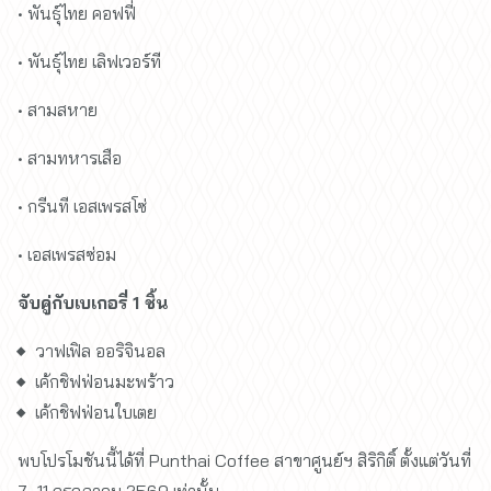
• พันธุ์ไทย คอฟฟี่
• พันธุ์ไทย เลิฟเวอร์ที
• สามสหาย
• สามทหารเสือ
• กรีนที เอสเพรสโซ่
• เอสเพรสซ่อม
จับคู่กับเบเกอรี่ 1 ชิ้น
วาฟเฟิล ออริจินอล
เค้กชิฟฟ่อนมะพร้าว
เค้กชิฟฟ่อนใบเตย
พบโปรโมชันนี้ได้ที่ Punthai Coffee สาขาศูนย์ฯ สิริกิติ์ ตั้งแต่วันที่