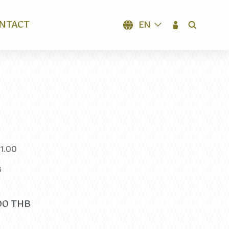
NTACT
EN
SEARCH
21.00
G
000 THB