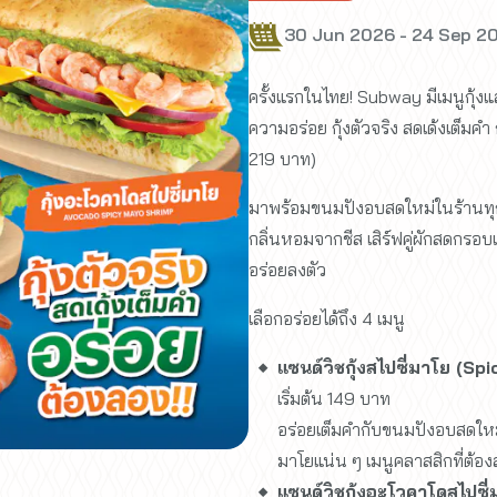
30 Jun 2026 - 24 Sep 2
ครั้งแรกในไทย! Subway มีเมนูกุ้งแ
ความอร่อย กุ้งตัวจริง สดเด้งเต็มคำ 
219 บาท)
มาพร้อมขนมปังอบสดใหม่ในร้านทุกว
กลิ่นหอมจากชีส เสิร์ฟคู่ผักสดกรอ
อร่อยลงตัว
เลือกอร่อยได้ถึง 4 เมนู
แซนด์วิชกุ้งสไปซี่มาโย (
เริ่มต้น 149 บาท
อร่อยเต็มคำกับขนมปังอบสดใหม
มาโยแน่น ๆ เมนูคลาสสิกที่ต้อ
แซนด์วิชกุ้งอะโวคาโดสไป