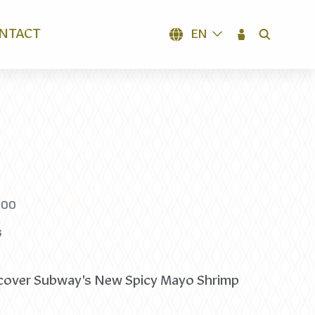
NTACT
EN
SEARCH
.00
G
iscover Subway's New Spicy Mayo Shrimp