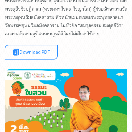
พื้นที่สาธารณะ ให้สุขกาย สุขใจร่วมกัน เริ่มเสาร์ที่ 2 มีนาคมนี้ โดย
พระสุธีวชิรปฏิภาณ (พระมหาวีรพล วีรญาโณ) ผู้ช่วยเจ้าอาวาสวัด
พระเชตุพนวิมลมังคลาราม หัวหน้าแผนกเผยแผ่พระพุทธศาสนา
วัดพระเชตุพนวิมลมังคลาราม ในหัวข้อ “สมดุลธรรม สมดุลชีวิต”
ณ ลานต้นจามจุรี สวนเบญจกิติ โดยไม่เสียค่าใช้จ่าย
Download PDF