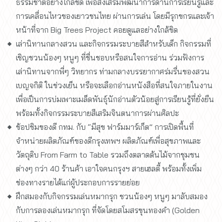
ธรรมชาติอย่างใกล้ชิด เพื่อส่งเสริมพัฒนาการด้านการเรียนรู้และ
การเคลื่อนไหวของเยาวชนไทย ผ่านการเล่น โดยมีรุกขกรและเจ้า
หน้าที่จาก Big Trees Project คอยดูแลอย่างใกล้ชิด
เล่านิทานกลางสวน และกิจกรรมระบายสีสำหรับเด็ก กิจกรรมที่
เชิญชวนน้องๆ หนูๆ ที่ชื่นชอบหรือสนใจการอ่าน ร่วมฟังการ
เล่านิทานจากพี่ๆ วิทยากร ท่ามกลางบรรยากาศร่มรื่นของสวน
เบญจกิติ ในช่วงเย็น หรือจะเลือกอ่านหนังสือที่สนใจภายในงาน
เพื่อเป็นการบ่มเพาะเมล็ดพันธุ์นักอ่านตัวน้อยสู่การเรียนรู้ที่ยั่งยืน
พร้อมทั้งกิจกรรมระบายสีเสริมจินตนาการผ่านศิลปะ
ช้อปชิมของดี กทม. กับ “มีสุข ฟาร์มมาร์เก็ต” การเปิดพื้นที่
จำหน่ายผลิตภัณฑ์ของดีกรุงเทพฯ ผลิตภัณฑ์เพื่อสุขภาพและ
วัตถุดิบ From Farm to Table รวมถึงตลาดต้นไม้จากชุมชน
ต่างๆ กว่า 40 ร้านค้า เอาใจคนกรุงฯ สายเฮลตี้ พร้อมทั้งเพิ่ม
ช่องทางรายได้แก่ผู้ประกอบการรายย่อย
ฝึกสมองกับกิจกรรมเล่นหมากรุก ชวนน้องๆ หนูๆ มาลับสมอง
กับการลองเล่นหมากรุก ที่จัดโดยสโมสรขุนทองคำ (Golden