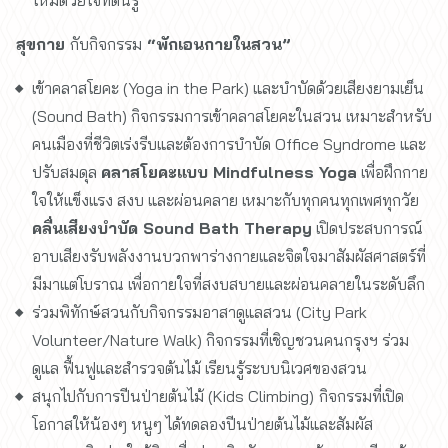
ใหม่ด้วยใจที่ตื่นรู้
สุขกาย
กับกิจกรรม
“พักเอนกายในสวน”
เข้าคลาสโยคะ (Yoga in the Park) และบำบัดด้วยเสียงยามเย็น
(Sound Bath) กิจกรรมการเข้าคลาสโยคะในสวน เหมาะสำหรับ
คนเมืองที่ชีวิตเร่งรีบและต้องการบำบัด Office Syndrome และ
ปรับสมดุล
คลาสโยคะแบบ Mindfulness Yoga
เพื่อฝึกกาย
ใจให้แข็งแรง สงบ และผ่อนคลาย เหมาะกับทุกคนทุกเพศทุกวัย
คลื่นเสียงบำบัด Sound Bath Therapy
เปิดประสบการณ์
อาบเสียงรับพลังงานบวกพาร่างกายและจิตใจมาสัมผัสศาสตร์ที่
มีมาแต่โบราณ เพื่อกายใจที่สงบสบายและผ่อนคลายในระดับลึก
ร่วมพิทักษ์สวนกับกิจกรรมอาสาดูแลสวน (City Park
Volunteer/Nature Walk) กิจกรรมที่เชิญชวนคนกรุงฯ ร่วม
ดูแล ฟื้นฟูและสำรวจต้นไม้ เรียนรู้ระบบนิเวศของสวน
สนุกไปกับการปีนป่ายต้นไม้ (Kids Climbing)
กิจกรรมที่เปิด
โอกาสให้น้องๆ หนูๆ ได้ทดลองปีนป่ายต้นไม้และสัมผัส