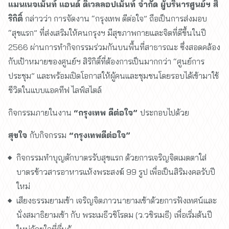
แมนเนจเม้นท์ แอนด์ ดิเวลลอปเม้นท์ จำกัด ผู้บริหารศูนย์ฯ สิ
ริกิติ์
กล่าวว่า การจัดงาน “กรุงเทพ ดีต่อใจ” ถือเป็นการส่งมอบ
“สุขแรก” ที่ส่งเสริมให้คนกรุงฯ มีสุขภาพกายและจิตที่ดีขึ้นในปี
2566 ผ่านการทำกิจกรรมร่วมกันบนพื้นที่สาธารณะ ซึ่งสอดคล้อง
กับเป้าหมายของศูนย์ฯ สิริกิติ์ที่ต้องการเป็นมากกว่า “ศูนย์การ
ประชุม” และพร้อมเปิดโอกาสให้ผู้คนและชุมชนโดยรอบได้เข้ามาใช้
ชีวิตในแบบแอคทีฟ ไลฟ์สไตล์
กิจกรรมภายในงาน
“กรุงเทพ ดีต่อใจ”
ประกอบไปด้วย
สุขใจ
กับกิจกรรม
“กรุงเทพดีต่อใจ”
กิจกรรมทำบุญตักบาตรรับสุขแรก ด้วยการเจริญจิตเมตตาใส่
บาตรข้าวสารอาหารแห้งพระสงฆ์ 99 รูป เพื่อเป็นสิริมงคลรับปี
ใหม่
เสียงธรรมยามเช้า
เจริญจิตภาวนายามเช้าด้วยการฟังเทศน์และ
นั่งสมาธิยามเช้า กับ พระเมธีวชิโรดม (ว.วชิรเมธี)
เพื่อเริ่มต้นปี