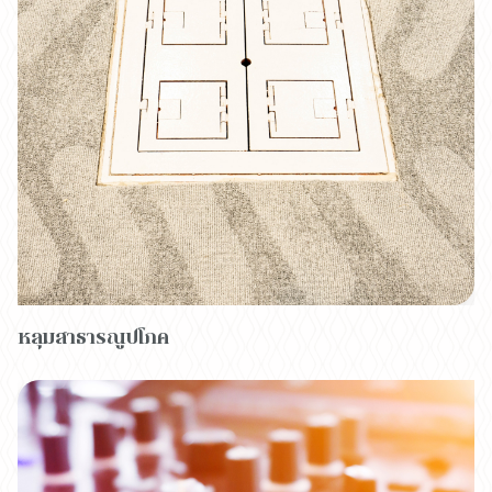
หลุมสาธารณูปโภค