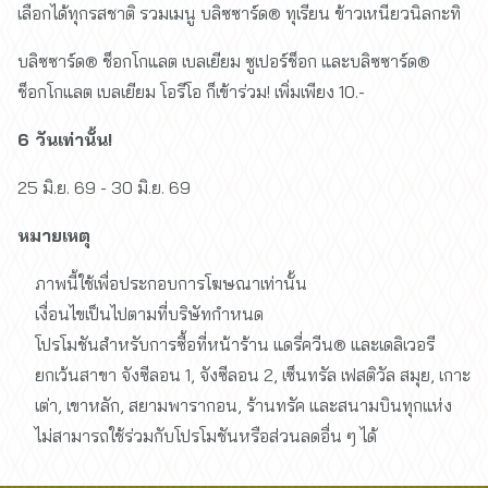
เลือกได้ทุกรสชาติ รวมเมนู บลิซซาร์ด® ทุเรียน ข้าวเหนียวนิลกะทิ
บลิซซาร์ด® ช็อกโกแลต เบลเยียม ซูเปอร์ช็อก และบลิซซาร์ด®
ช็อกโกแลต เบลเยียม โอรีโอ ก็เข้าร่วม! เพิ่มเพียง 10.-
6 วันเท่านั้น!
25 มิ.ย. 69 - 30 มิ.ย. 69
หมายเหตุ
ภาพนี้ใช้เพื่อประกอบการโฆษณาเท่านั้น
เงื่อนไขเป็นไปตามที่บริษัทกำหนด
โปรโมชันสำหรับการซื้อที่หน้าร้าน แดรี่ควีน® และเดลิเวอรี
ยกเว้นสาขา จังซีลอน 1, จังซีลอน 2, เซ็นทรัล เฟสติวัล สมุย, เกาะ
เต่า, เขาหลัก, สยามพารากอน, ร้านทรัค และสนามบินทุกแห่ง
ไม่สามารถใช้ร่วมกับโปรโมชันหรือส่วนลดอื่น ๆ ได้