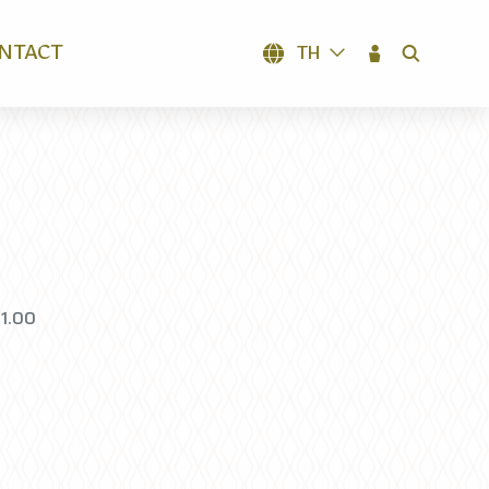
NTACT
TH
SEARCH
21.00