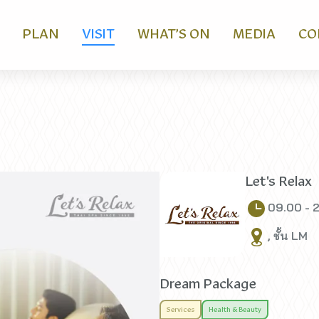
PLAN
VISIT
WHAT’S ON
MEDIA
CO
Let's Relax
09.00 - 
, ชั้น LM
Dream Package
Services
Health & Beauty