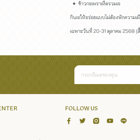
ข้าวกะเพราเห็ดรวมเจ
กินเจให้อร่อยแบบไม่ต้องพักความเผ็ด 
เฉพาะวันที่ 20-31 ตุลาคม 2568 (สิ
CENTER
FOLLOW US