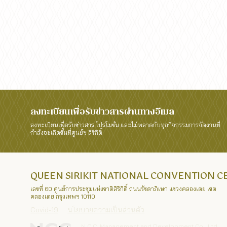
ลงทะเบียนเพื่อรับข่าวสารผ่านทางอีเมล
ลงทะเบียนเพื่อรับข่าวสาร โปรโมชั่น และไม่พลาดกับทุกกิจกรรมการจัดงานที่
กำลังจะเกิดขึ้นที่ศูนย์ฯ สิริกิติ์
QUEEN SIRIKIT NATIONAL CONVENTION 
เลขที่ 60 ศูนย์การประชุมแห่งชาติสิริกิติ์ ถนนรัชดาภิเษก แขวงคลองเตย เขต
คลองเตย กรุงเทพฯ 10110
Covid-19
นโยบายความเป็นส่วนตัว
N.C.C. Management and Development Co., Ltd.