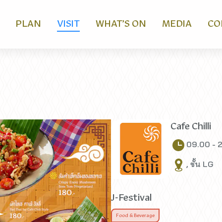
PLAN
VISIT
WHAT’S ON
MEDIA
CO
Cafe Chilli
09.00 - 2
, ชั้น LG
J-Festival
Food & Beverage