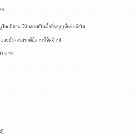
25
เมนูไทยอีสาน ให้กลายเป็นมื้ออิ่มบุญที่แซ่บถึงใจ
์ตี้ และยังคงรสชาติอีสานที่จัดจ้าน!
50 บาท!
d)