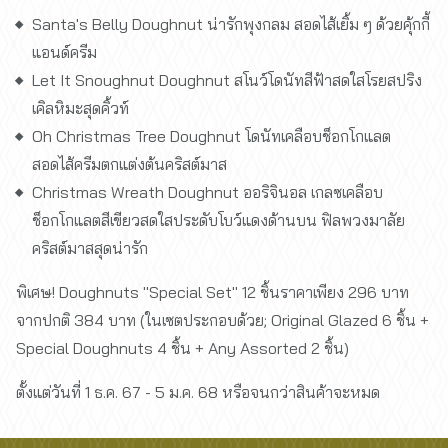
Santa's Belly Doughnut น่ารักพุงกลม สอดไส้เยิ้ม ๆ ด้วยคุ้กกี้
แอนด์ครีม
Let It Snoughnut Doughnut สโนว์โดนัทสีฟ้าสดใสโรยสปริง
เคิลหิมะสุดคิ้วท์
Oh Christmas Tree Doughnut โดนัทเคลือบช็อกโกแลต
สอดไส้ครีมตกแต่งต้นคริสต์มาส
Christmas Wreath Doughnut ออริจินอล เกลซเคลือบ
ช็อกโกแลตสีเขียวสดใสประดับโบว์แดงด้านบน ฟิลพวงมาลัย
คริสต์มาสสุดน่ารัก
พิเศษ! Doughnuts "Special Set" 12 ชิ้นราคาเพียง 296 บาท
จากปกติ 384 บาท (ในเซตประกอบด้วย; Original Glazed 6 ชิ้น +
Special Doughnuts 4 ชิ้น + Any Assorted 2 ชิ้น)
ตั้งแต่วันที่ 1 ธ.ค. 67 - 5 ม.ค. 68 หรือจนกว่าสินค้าจะหมด