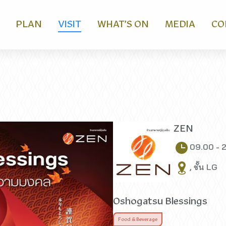
PLAN
VISIT
WHAT’S ON
MEDIA
CO
ZEN
09.00 - 
, ชั้น LG
Oshogatsu Blessings
Food & Beverage