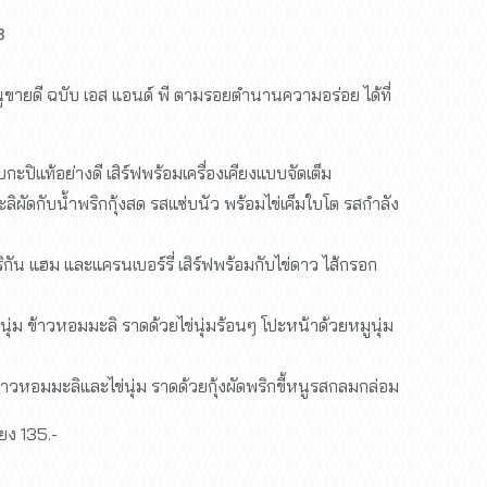
3
ขายดี ฉบับ เอส แอนด์ พี ตามรอยตำนานความอร่อย ได้ที่
กะปิแท้อย่างดี เสิร์ฟพร้อมเครื่องเคียงแบบจัดเต็ม
ลิผัดกับน้ำพริกกุ้งสด รสแซ่บนัว พร้อมไข่เค็มใบโต รสกำลัง
ิกัน แฮม และแครนเบอร์รี่ เสิร์ฟพร้อมกับไข่ดาว ไส้กรอก
ุ่ม ข้าวหอมมะลิ ราดด้วยไข่นุ่มร้อนๆ โปะหน้าด้วยหมูนุ่ม
ม ข้าวหอมมะลิและไข่นุ่ม ราดด้วยกุ้งผัดพริกขี้หนูรสกลมกล่อม
ยง 135.-