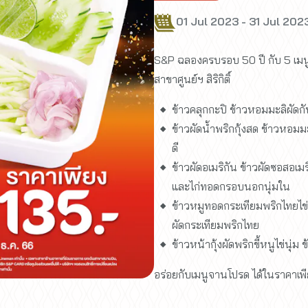
01 Jul 2023 - 31 Jul 202
S&P ฉลองครบรอบ 50 ปี กับ 5 เมนู
สาขาศูนย์ฯ สิริกิติ์
ข้าวคลุกกะปิ ข้าวหอมมะลิผัดกับ
ข้าวผัดน้ำพริกกุ้งสด ข้าวหอมมะ
ดี
ข้าวผัดอเมริกัน ข้าวผัดซอสอเมร
และไก่ทอดกรอบนอกนุ่มใน
ข้าวหมูทอดกระเทียมพริกไทยไข่น
ผัดกระเทียมพริกไทย
ข้าวหน้ากุ้งผัดพริกขี้หนูไข่นุ่
อร่อยกับเมนูจานโปรด ได้ในราคาเพี