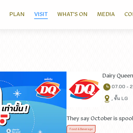
PLAN
VISIT
WHAT’S ON
MEDIA
CO
Dairy Quee
07.00 - 
, ชั้น LG
They say October is spoo
Food & Beverage