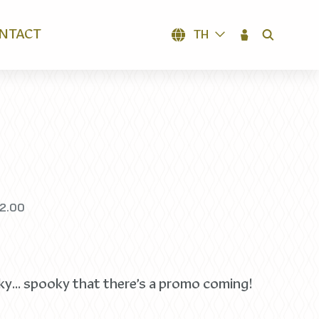
NTACT
TH
SEARCH
n
22.00
ky… spooky that there’s a promo coming!