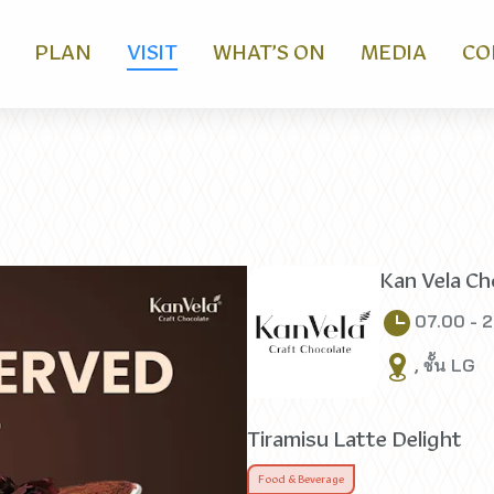
PLAN
VISIT
WHAT’S ON
MEDIA
CO
Kan Vela Ch
07.00 - 
, ชั้น LG
Tiramisu Latte Delight
Food & Beverage