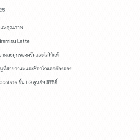
025
กาแฟคุณภาพ
Tiramisu Latte
ามละมุนของครีมและโกโก้แท้
เมนูที่สายกาแฟและช็อกโกแลตต้องลอง!
colate ชั้น LG ศูนย์ฯ สิริกิติ์