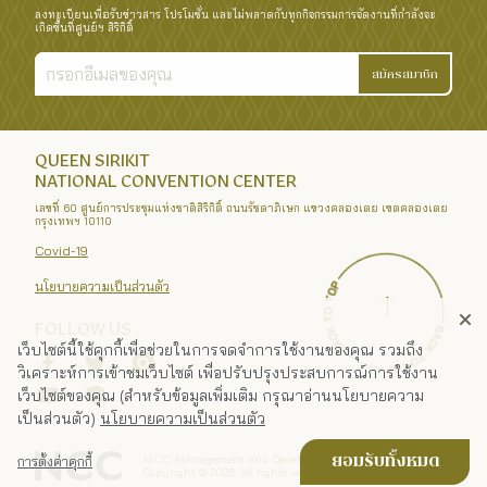
ลงทะเบียนเพื่อรับข่าวสาร โปรโมชั่น และไม่พลาดกับทุกกิจกรรมการจัดงานที่กำลังจะ
เกิดขึ้นที่ศูนย์ฯ สิริกิติ์
สมัครสมาชิก
QUEEN SIRIKIT
NATIONAL CONVENTION CENTER
เลขที่ 60 ศูนย์การประชุมแห่งชาติสิริกิติ์ ถนนรัชดาภิเษก แขวงคลองเตย เขตคลองเตย
กรุงเทพฯ 10110
Covid-19
นโยบายความเป็นส่วนตัว
FOLLOW US
เว็บไซต์นี้ใช้คุกกี้เพื่อช่วยในการจดจำการใช้งานของคุณ รวมถึง
วิเคราะห์การเข้าชมเว็บไซต์ เพื่อปรับปรุงประสบการณ์การใช้งาน
เว็บไซต์ของคุณ (สำหรับข้อมูลเพิ่มเติม กรุณาอ่านนโยบายความ
เป็นส่วนตัว)
นโยบายความเป็นส่วนตัว
N.C.C. Management and Development Co., Ltd.
ยอมรับทั้งหมด
การตั้งค่าคุกกี้
Copyright ©
2026
. All rights reserved.