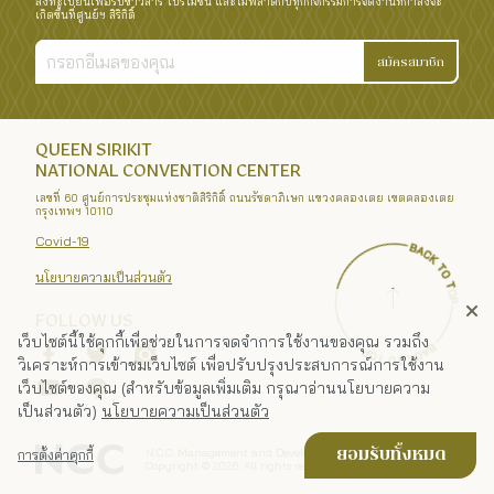
ลงทะเบียนเพื่อรับข่าวสาร โปรโมชั่น และไม่พลาดกับทุกกิจกรรมการจัดงานที่กำลังจะ
เกิดขึ้นที่ศูนย์ฯ สิริกิติ์
สมัครสมาชิก
QUEEN SIRIKIT
NATIONAL CONVENTION CENTER
เลขที่ 60 ศูนย์การประชุมแห่งชาติสิริกิติ์ ถนนรัชดาภิเษก แขวงคลองเตย เขตคลองเตย
กรุงเทพฯ 10110
Covid-19
นโยบายความเป็นส่วนตัว
FOLLOW US
เว็บไซต์นี้ใช้คุกกี้เพื่อช่วยในการจดจำการใช้งานของคุณ รวมถึง
วิเคราะห์การเข้าชมเว็บไซต์ เพื่อปรับปรุงประสบการณ์การใช้งาน
เว็บไซต์ของคุณ (สำหรับข้อมูลเพิ่มเติม กรุณาอ่านนโยบายความ
เป็นส่วนตัว)
นโยบายความเป็นส่วนตัว
N.C.C. Management and Development Co., Ltd.
ยอมรับทั้งหมด
การตั้งค่าคุกกี้
Copyright ©
2026
. All rights reserved.