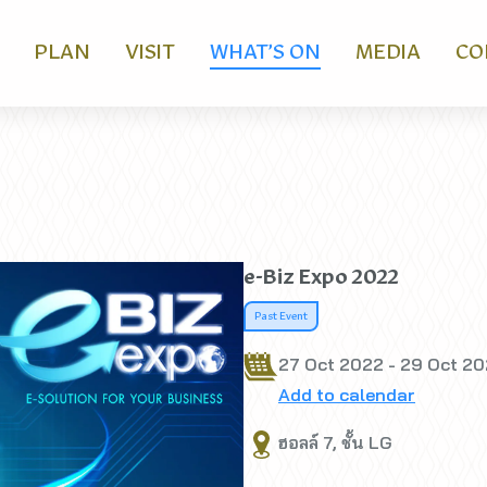
PLAN
VISIT
WHAT’S ON
MEDIA
CO
e-Biz Expo 2022
Past Event
27 Oct 2022 - 29 Oct 2
Add to calendar
ฮอลล์ 7, ชั้น LG