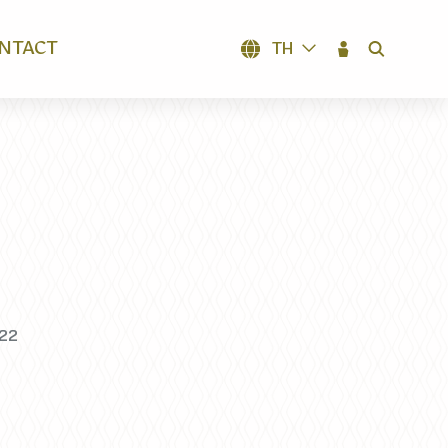
NTACT
TH
SEARCH
022