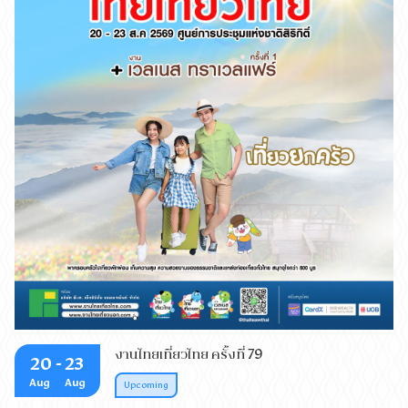
เตรียมพบกับมหกรรมท่องเที่ยวครั้งยิ่งใหญ่อีกครั้ง กับงานไทย
เที่ยวไทย ครั้งที่ 79 แพ็คเกจเที่ยวปลายฝนต้นหนาวรวมกว่า
800 บูธ จากโรงแรม รีสอร์ท ทัวร์ รถเช่า สายการบิน สปา เรือ
สำราญ สถานพักผ่อนหย่อนใจ ฯลฯ ครบครันด้วยโปรโมชั่นลด
ราคาพิเศษ พบกันวันที่ 20 – 23 สิงหาคม 2569 นี้ เวลา
งานไทยเที่ยวไทย ครั้งที่ 79
10.00 – 21.00 น. ณ ศูนย์การประชุมแห่งชาติสิริกิติ์ ฮอลล์ LG
20
- 23
Aug
Aug
5 – 6 เข้าชมงานฟรี!
Upcoming