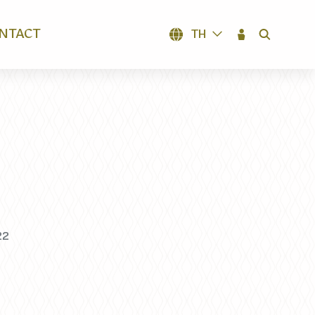
NTACT
TH
SEARCH
22