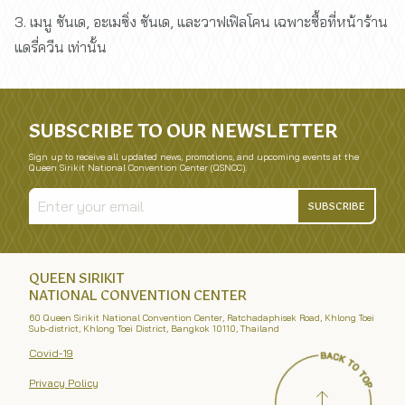
3. เมนู ซันเด, อะเมซิ่ง ซันเด, และวาฟเฟิลโคน เฉพาะซื้อที่หน้าร้าน
แดรี่ควีน เท่านั้น
SUBSCRIBE TO OUR NEWSLETTER
Sign up to receive all updated news, promotions, and upcoming events at the
Queen Sirikit National Convention Center (QSNCC).
SUBSCRIBE
QUEEN SIRIKIT
NATIONAL CONVENTION CENTER
60 Queen Sirikit National Convention Center, Ratchadaphisek Road, Khlong Toei
Sub-district, Khlong Toei District, Bangkok 10110, Thailand
Covid-19
Privacy Policy