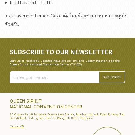
Iced Lavender Latte
และ Lavender Lemon Cake เค้กใหม่ที่จะชวนมาหวานละมุนไป
ด้วยกัน
SUBSCRIBE TO OUR NEWSLETTER
Sign up to receive all updated news, promotions, and upcoming events at the
Queen Sirikit National Convention Center (QSNCC).
SUBSCRIBE
QUEEN SIRIKIT
NATIONAL CONVENTION CENTER
60 Queen Sirikit National Convention Center, Ratchadaphisek Road, Khlong Toei
Sub-district, Khlong Toei District, Bangkok 10110, Thailand
Covid-19