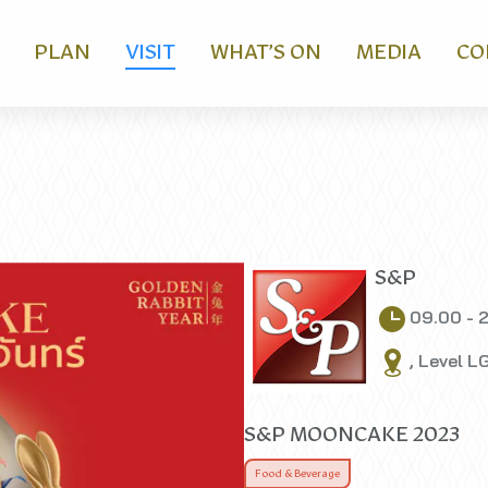
PLAN
VISIT
WHAT’S ON
MEDIA
CO
S&P
09.00 - 
, Level L
S&P MOONCAKE 2023
Food & Beverage