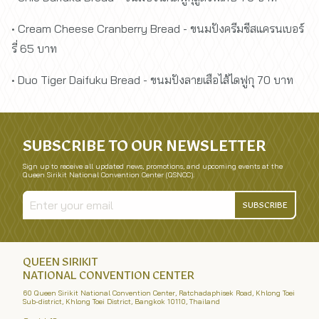
• Cream Cheese Cranberry Bread - ขนมปังครีมชีสแครนเบอร์
รี่ 65 บาท
• Duo Tiger Daifuku Bread - ขนมปังลายเสือไส้ไดฟูกุ 70 บาท
SUBSCRIBE TO OUR NEWSLETTER
Sign up to receive all updated news, promotions, and upcoming events at the
Queen Sirikit National Convention Center (QSNCC).
SUBSCRIBE
QUEEN SIRIKIT
NATIONAL CONVENTION CENTER
60 Queen Sirikit National Convention Center, Ratchadaphisek Road, Khlong Toei
Sub-district, Khlong Toei District, Bangkok 10110, Thailand