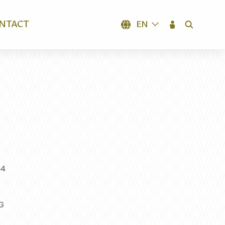
NTACT
EN
SEARCH
24
LG