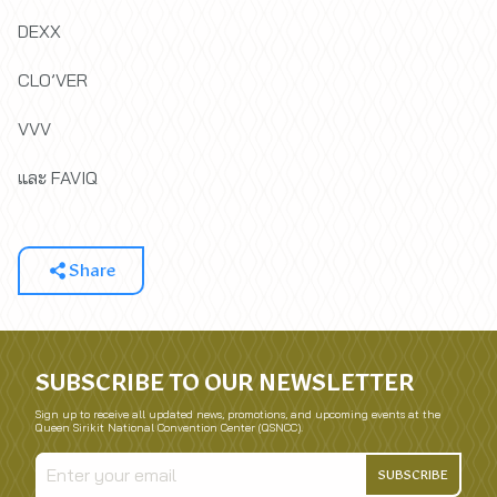
DEXX
CLO’VER
VVV
และ FAVIQ
Share
SUBSCRIBE TO OUR NEWSLETTER
Sign up to receive all updated news, promotions, and upcoming events at the
Queen Sirikit National Convention Center (QSNCC).
SUBSCRIBE